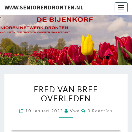
WWW.SENIORENDRONTEN.NL
Togg
navig
WWW.SEN
Het
Netwerk
Voor 30%
Van De
Dronter
Bevolking
FRED
FRED VAN BREE
VAN
OVERLEDEN
BREE
OVERLEDEN
Reacties
10 Januari 2022
Vwa
0 Reacties