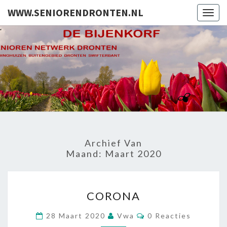
WWW.SENIORENDRONTEN.NL
Togg
navig
WWW.SEN
Het
Netwerk
Voor 30%
Van De
Dronter
Bevolking
Archief Van
Maand:
Maart 2020
CORONA
CORONA
Reacties
28 Maart 2020
Vwa
0 Reacties