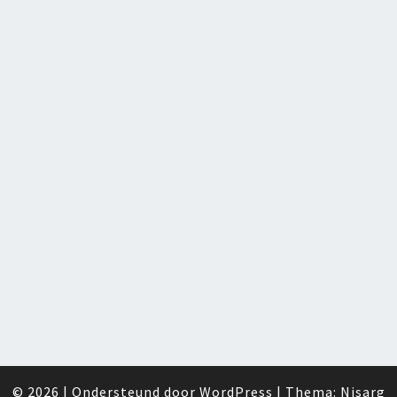
© 2026
|
Ondersteund door
WordPress
|
Thema:
Nisarg