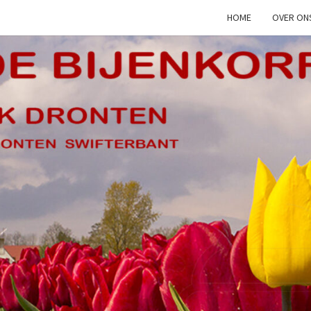
HOME
OVER ON
WWW.
Het
Netwerk
Voor 30%
Van De
Dronter
Bevolking