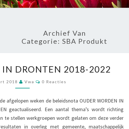
Archief Van
Categorie:
SBA Produkt
OUD
IN DRONTEN 2018-2022
WORDEN
IN
Reacties
art 2018
Vwa
0 Reacties
DRONTEN
2018-
in de afgelopen weken de beleidsnota OUDER WORDEN IN
2022
eactualiseerd. Een aantal thema’s wordt richting
in te stellen werkgroepen wordt gelaten om deze verder
esultaten in overleg met gemeente, maatschappelijk