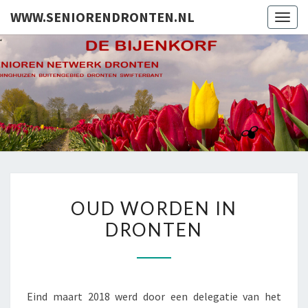
WWW.SENIORENDRONTEN.NL
Togg
navig
WWW.SEN
Het
Netwerk
Voor 30%
Van De
Dronter
Bevolking
OUD
OUD WORDEN IN
WORDEN
DRONTEN
IN
DRONTEN
Eind maart 2018 werd door een delegatie van het